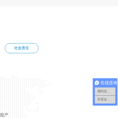
社会责任
2023
在线咨询
通过国家级专精特新“小巨人
国内业务部
定；
外贸业务部
产能提升建设项目正式投产
式投产
通过国家CNAS认证