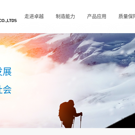
走进卓越
制造能力
产品应用
质量保
O.,LTDS
公司简介
工艺流程
航天装备
体系认
发展历程
锻造产线
机械装备
资质认
资质荣誉
热处理产线
两机装备
船级社认
发展
环境展示
机加工产线
新能源装备
社会
社会责任
检测中心